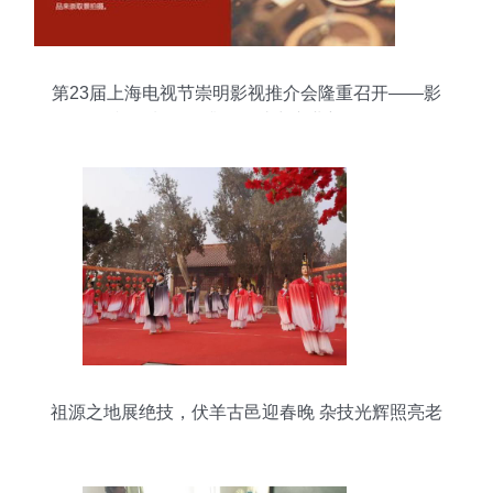
第23届上海电视节崇明影视推介会隆重召开——影
视摄制服务升级，助力产业新发展
祖源之地展绝技，伏羊古邑迎春晚 杂技光辉照亮老
子故里问道路