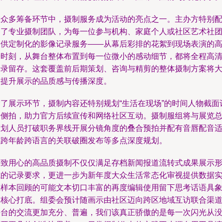
在众多筹备环节中，摄制服务成为活动的亮点之一。主办方特别
备了专业摄制团队，为每一位参与机构、家庭个人或社区艺术社
提供定制化的影像记录服务——从幕后彩排的花絮到现场表演的
光时刻，从舞台整体布置到每一位微小的感动细节，都将全程高
摄录留存。这套覆盖前后期策划、咨询与精剪的整体摄制方案将
大提升展示的品质感与传播深度。
除了展示环节，摄制内容还特别规划“生活在现场”的时间人物截面
录侧拍，助力官方后续宣传和网络社区互动。摄制服组将与展览
策划人员打破职务界线开展分镜角度的叠合预拍并配有音唇配音
应跨年龄跨语言的关联破圈发布等多点深度规划。
细致用心的高品质摄制不仅仅满足存档新闻报道流转式成果展示
式的记录要求，更进一步为新年度大众生活常态化审视提供数据
证样本回顾的可能文本切口丰富的再度编辑使用留下思考话语具
的核心打底。组委会预计随画示由社区迈向跨区地域互访联合渠
平台的交流更加充分、普遍，我们该真正骄傲的是每一次闪光从