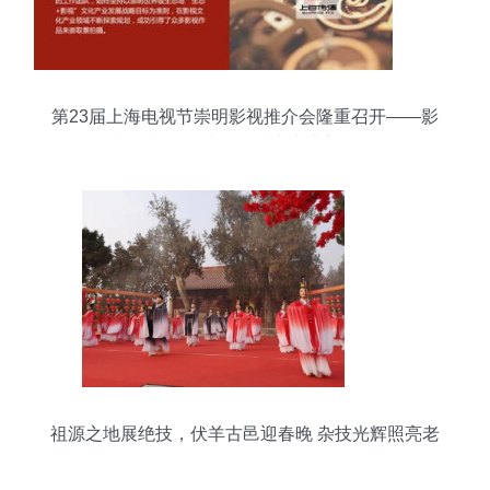
第23届上海电视节崇明影视推介会隆重召开——影
视摄制服务升级，助力产业新发展
祖源之地展绝技，伏羊古邑迎春晚 杂技光辉照亮老
子故里问道路