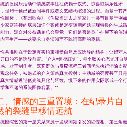
传统的泛娱乐活动中情感叙事往往依赖于仪式、惊喜或娱乐性矛
盾，强烈干预已被新闻事件或者文艺结构缩短的过程。而基于其
肃性目标，《花园歌会》《你应当远去之前家》一类节目基于例
缺少家庭连接的底层知识个案或是退变随亲问题呈现特质的生成
题能力。观众对公益话题总会警觉：它们是否是良心挂屋下的催
弹内容生产——这要求自身清晰而不陈词高蹈的逻辑。
理性共准则在于设定真实约束和受自然反应诱导的结构：让留守
群开口的不是诱导前置。“介入=道德压迫”，每个取关心态尤其自
反感。对于制作者、嘉宾群体与反应流程三者间优先执行消除支
的观念任务，祛魅式的介入策略真实投射：主动减的亮度甚至只
让真实情感透过低光线具化与延续。慢下来的作用实际形成一个
学和互递的系统图像容器。**
二、情感的三重置境：在纪录片自
然的裂缝里移情远航
传统慢综艺的第一层关系来源于发现同频引发的惺惺相。第三角