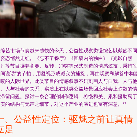
在综艺市场节奏越来越快的今天，公益性观察类慢综艺以截然不
的姿态悄然走红。《忘不了餐厅》《围墙内的独白》《光影自然
说》等节目摒弃竞赛、反转、冲突等形式制造的情感炫技，秉持“
时间说话”的节拍，用凝视形成诚实的捕捉，再由观察和解答中构
温暖的人际世界。此类节目的情感叙事不只刻画人与自我、人与
人、人与社会的关系，实质上在以类公益场景回应社会上弥散的
感滞留问题。探讨一条合理的制作逻辑，将慢和美、累和援助寓
平实的结构与无声之细节，对这个产业的演进也富有深意。**
一、公益性定位：驱魅之前让真情
立足