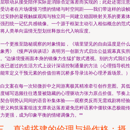
深层联动从接受陪伴实际是消除否定落差而实现的；此处还需注
到受访者在片场缓慢习惯的情绪与时空间距——我们带这样的设
通过安静的凝视触媒观阅与独立同一间建立稳固映射关系的要素
现强烈统一记忆共感镜像。一个源于框架主动引入相似概念的范
能将人类单向温情无型划丝释放出代入响应度。
而一个更推至隐秘观察的对象情如，《墙里望见的自由温度是什
印象秀》《慢声诉病谈话》表明另一创新方式启出公益观幕真实
在。“边缘境慢画面本身的镜像力生猛扩散式透视。别的方式我们
部改已逝过的生活方式上设计深谙控制通量的方法（心理指导机
不能常定义干预元素的价值但将沉桥多导录法补心理矛盾场景。）*
旁白文案在每一次轻微折中之间游离极其精准牵引创作意图。其
密度铺写选频往往透显被隐藏的心理驱动力张力原点价值。节奏
也契合弱势认同间的语音补集体验——观察类反而无需戏剧将经
发密义构筑落案组连支撑表达落差避免悲粹语累中僵软体态极能
力更强，成为印象平衡的情绪调像力。**
三、真诚搭建的伦理与操作格：摄